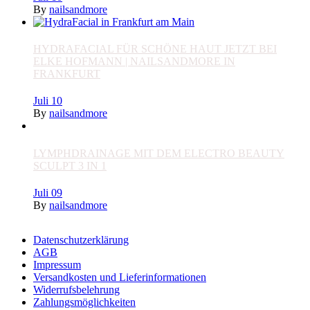
By
nailsandmore
HYDRAFACIAL FÜR SCHÖNE HAUT JETZT BEI
ELKE HOFMANN | NAILSANDMORE IN
FRANKFURT
Juli
10
By
nailsandmore
LYMPHDRAINAGE MIT DEM ELECTRO BEAUTY
SCULPT 3 IN 1
Juli
09
By
nailsandmore
Datenschutzerklärung
AGB
Impressum
Versandkosten und Lieferinformationen
Widerrufsbelehrung
Zahlungsmöglichkeiten