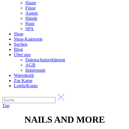
Haare
Füsse
Augen
Hände
Haut
SPA
Shop
Shop-Kategorie
Suchen
Blog
Über uns
Datenschutzerklärung
AGB
Impressum
Warenkorb
Zur Kasse
LogIn/Konto
Top
NAILS AND MORE