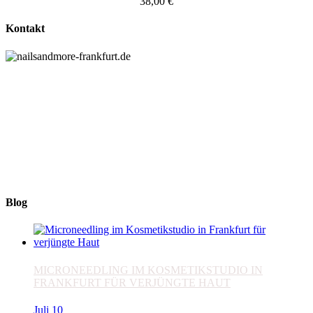
38,00
€
Kontakt
NAILS & MORE
Elke Hofmann
Im Vogelsgesang 7
60488 Frankfurt am Main
+49 (0) 69 767 506 82
nails_and_more@t-online.de
www.nailsandmore-frankfurt.de
Blog
MICRONEEDLING IM KOSMETIKSTUDIO IN
FRANKFURT FÜR VERJÜNGTE HAUT
Juli
10