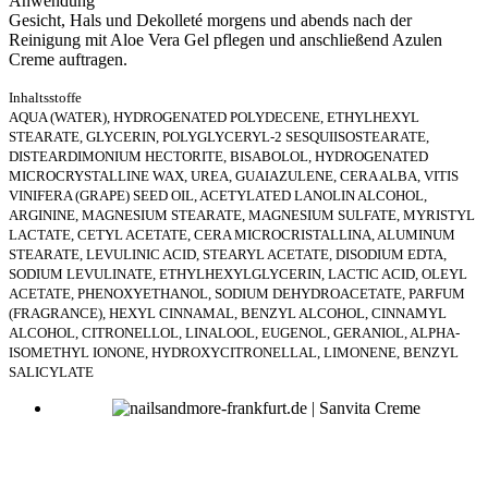
Anwendung
Gesicht, Hals und Dekolleté morgens und abends nach der
Reinigung mit Aloe Vera Gel pflegen und anschließend Azulen
Creme auftragen.
Inhaltsstoffe
AQUA (WATER), HYDROGENATED POLYDECENE, ETHYLHEXYL
STEARATE, GLYCERIN, POLYGLYCERYL-2 SESQUIISOSTEARATE,
DISTEARDIMONIUM HECTORITE, BISABOLOL, HYDROGENATED
MICROCRYSTALLINE WAX, UREA, GUAIAZULENE, CERA ALBA, VITIS
VINIFERA (GRAPE) SEED OIL, ACETYLATED LANOLIN ALCOHOL,
ARGININE, MAGNESIUM STEARATE, MAGNESIUM SULFATE, MYRISTYL
LACTATE, CETYL ACETATE, CERA MICROCRISTALLINA, ALUMINUM
STEARATE, LEVULINIC ACID, STEARYL ACETATE, DISODIUM EDTA,
SODIUM LEVULINATE, ETHYLHEXYLGLYCERIN, LACTIC ACID, OLEYL
ACETATE, PHENOXYETHANOL, SODIUM DEHYDROACETATE, PARFUM
(FRAGRANCE), HEXYL CINNAMAL, BENZYL ALCOHOL, CINNAMYL
ALCOHOL, CITRONELLOL, LINALOOL, EUGENOL, GERANIOL, ALPHA-
ISOMETHYL IONONE, HYDROXYCITRONELLAL, LIMONENE, BENZYL
SALICYLATE