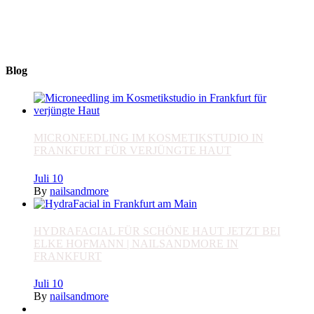
+49 (0) 69 767 506 82
nails_and_more@t-online.de
www.nailsandmore-frankfurt.de
Blog
MICRONEEDLING IM KOSMETIKSTUDIO IN
FRANKFURT FÜR VERJÜNGTE HAUT
Juli
10
By
nailsandmore
HYDRAFACIAL FÜR SCHÖNE HAUT JETZT BEI
ELKE HOFMANN | NAILSANDMORE IN
FRANKFURT
Juli
10
By
nailsandmore