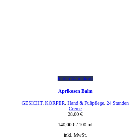
In den Warenkorb
Aprikosen Balm
GESICHT
,
KÖRPER
,
Hand & Fußpflege
,
24 Stunden
Creme
28,00
€
140,00
€
/
100
ml
inkl. MwSt.