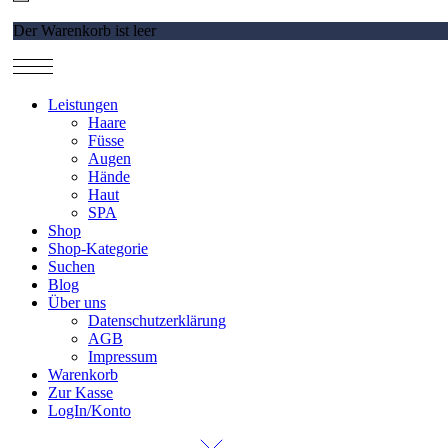
Der Warenkorb ist leer
Leistungen
Haare
Füsse
Augen
Hände
Haut
SPA
Shop
Shop-Kategorie
Suchen
Blog
Über uns
Datenschutzerklärung
AGB
Impressum
Warenkorb
Zur Kasse
LogIn/Konto