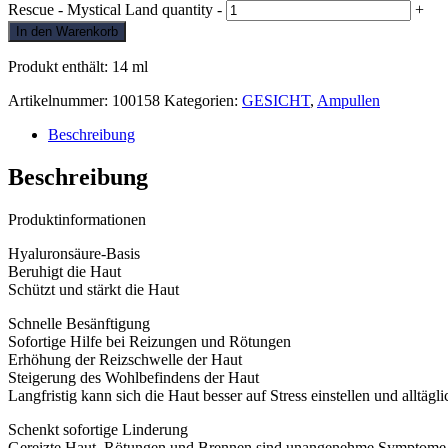
Rescue - Mystical Land quantity
-
+
In den Warenkorb
Produkt enthält: 14
ml
Artikelnummer:
100158
Kategorien:
GESICHT
,
Ampullen
Beschreibung
Beschreibung
Produktinformationen
Hyaluronsäure-Basis
Beruhigt die Haut
Schützt und stärkt die Haut
Schnelle Besänftigung
Sofortige Hilfe bei Reizungen und Rötungen
Erhöhung der Reizschwelle der Haut
Steigerung des Wohlbefindens der Haut
Langfristig kann sich die Haut besser auf Stress einstellen und alltä
Schenkt sofortige Linderung
Gereizte Haut, Rötungen und Brennen sind unangenehme Symptome, d