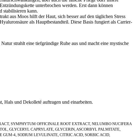
die Entzündungskette unterbrochen werden. Erst dann können
 stabilisieren kann.
t aus Moos hilft der Haut, sich besser auf den täglichen Stress
Hyaluronsäure als Hauptbestandteil. Diese Basis fungiert als Carrier-
Natur strahlt eine tiefgründige Ruhe aus und macht eine mystische
t, Hals und Dekolleté auftragen und einarbeiten.
RACT, SYMPHYTUM OFFICINALE ROOT EXTRACT, NELUMBO NUCIFERA
OL, GLYCERYL CAPRYLATE, GLYCERIN, ASCORBYL PALMITATE,
UM-4, SODIUM LEVULINATE, CITRIC ACID, SORBIC ACID,