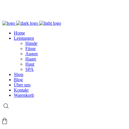
+49 (0) 69 767 506 82
Home
Leistungen
Hände
Füsse
Augen
Haare
Haut
SPA
Shop
Blog
Über uns
Kontakt
Warenkorb
Login