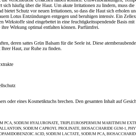
rt sich häufig über die Haut. Um akute Irritationen zu lindern, muss 
etet Schutz vor neuen Irritationen, so dass die Haut sich erholen und
m Lotus Entzündungen entgegen und beruhigen intensiv. Ein Zellextrak
n Wirkstoffe sind eingebettet in eine feuchtigkeitsspendende Basis mit 
ie ihre Wirkung optimal entfalten können. Parfümfrei.
n, deren sattes Grün Balsam für die Seele ist. Diese atemberaubende 
Ihrer Haut, zur Ruhe zu finden.
xtrakte
llschutz
ners oder eines Kosmetiktuchs brechen. Den gesamten Inhalt auf Gesich
IUM PCA, SODIUM HYALURONATE, TRIPLEUROSPERMUM MARITIMUM EXT
LANTOIN, SODIUM CAPROYL PROLINATE, BIOSACCHARIDE GUM-1, PHYT
PAMIDOBENZOIC ACID, SODIUM LACTATE, SODIUM PCA, BIOSACCHARIDE G