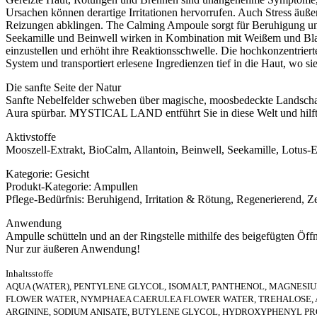
Ursachen können derartige Irritationen hervorrufen. Auch Stress äuße
Reizungen abklingen. The Calming Ampoule sorgt für Beruhigung und bi
Seekamille und Beinwell wirken in Kombination mit Weißem und Blaue
einzustellen und erhöht ihre Reaktionsschwelle. Die hochkonzentrierte
System und transportiert erlesene Ingredienzen tief in die Haut, wo s
Die sanfte Seite der Natur
Sanfte Nebelfelder schweben über magische, moosbedeckte Landschafte
Aura spürbar. MYSTICAL LAND entführt Sie in diese Welt und hilft 
Aktivstoffe
Mooszell-Extrakt, BioCalm, Allantoin, Beinwell, Seekamille, Lotus-E
Kategorie: Gesicht
Produkt-Kategorie: Ampullen
Pflege-Bedürfnis: Beruhigend, Irritation & Rötung, Regenerierend, Ze
Anwendung
Ampulle schütteln und an der Ringstelle mithilfe des beigefügten Öff
Nur zur äußeren Anwendung!
Inhaltsstoffe
AQUA (WATER), PENTYLENE GLYCOL, ISOMALT, PANTHENOL, MAGNES
FLOWER WATER, NYMPHAEA CAERULEA FLOWER WATER, TREHALOSE, AL
ARGININE, SODIUM ANISATE, BUTYLENE GLYCOL, HYDROXYPHENYL PRO