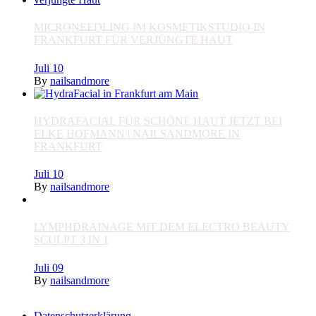
MICRONEEDLING IM KOSMETIKSTUDIO IN
FRANKFURT FÜR VERJÜNGTE HAUT
Juli
10
By
nailsandmore
HYDRAFACIAL FÜR SCHÖNE HAUT JETZT BEI
ELKE HOFMANN | NAILSANDMORE IN
FRANKFURT
Juli
10
By
nailsandmore
LYMPHDRAINAGE MIT DEM ELECTRO BEAUTY
SCULPT 3 IN 1
Juli
09
By
nailsandmore
Datenschutzerklärung