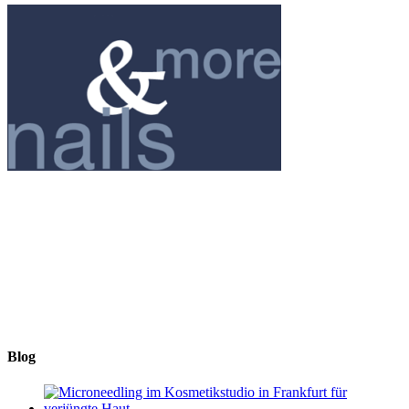
NAILS & MORE
Elke Hofmann
Im Vogelsgesang 7
60488 Frankfurt am Main
+49 (0) 69 767 506 82
nails_and_more@t-online.de
www.nailsandmore-frankfurt.de
Blog