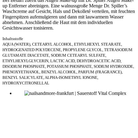
Bei Bedarf zuerst das Augen Make-up mit Dr. Spiller Augen Make-
up Entferner abreinigen. Eine walnussgroße Menge Dr. Spiller’s
Waschcreme auf Gesicht, Hals und Dekolleté verteilen, mit feuchten
Fingerspitzen aufemulgieren und dann mit lauwarmem Wasser
abnehmen. Anschließend die Haut mit dem individuellen
Gesichtswasser tonisieren.
Inhaltsstoffe
AQUA (WATER), CETEARYL ALCOHOL, ETHYLHEXYL STEARATE,
HYDROGENATED POLYDECENE, PROPYLENE GLYCOL, TETRASODIUM
GLUTAMATE DIACETATE, SODIUM CETEARYL SULFATE,
ETHYLHEXYLGLYCERIN, LACTIC ACID, DEHYDROACETIC ACID,
DISODIUM PHOSPHATE, POTASSIUM PHOSPHATE, SODIUM HYDROXIDE,
PHENOXYETHANOL, BENZYL ALCOHOL, PARFUM (FRAGRANCE),
BENZYL SALICYLATE, ALPHA-ISOMETHYL IONONE,
HYDROXYCITRONELLAL