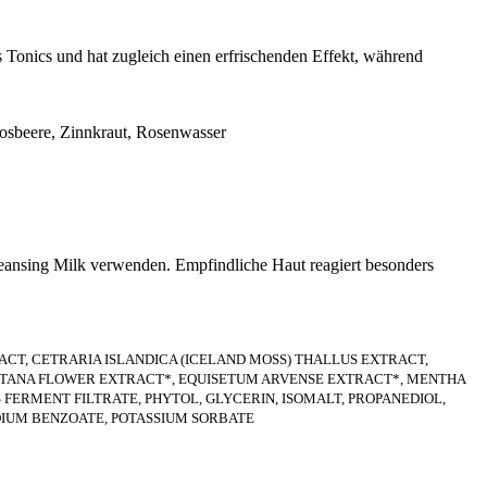
 Tonics und hat zugleich einen erfrischenden Effekt, während
osbeere, Zinnkraut, Rosenwasser
nsing Milk verwenden. Empfindliche Haut reagiert besonders
.
CT, CETRARIA ISLANDICA (ICELAND MOSS) THALLUS EXTRACT,
TANA FLOWER EXTRACT*, EQUISETUM ARVENSE EXTRACT*, MENTHA
ERMENT FILTRATE, PHYTOL, GLYCERIN, ISOMALT, PROPANEDIOL,
DIUM BENZOATE, POTASSIUM SORBATE