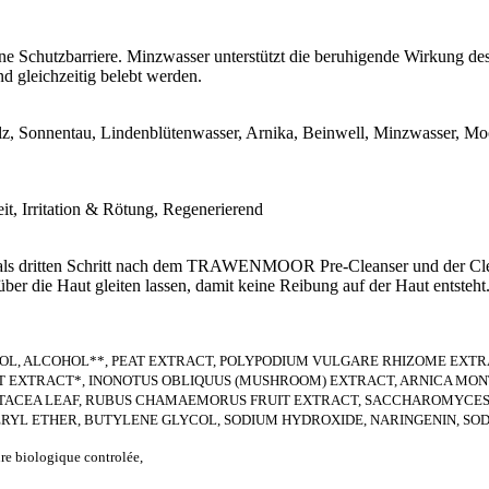
ne Schutzbarriere. Minzwasser unterstützt die beruhigende Wirkung des
nd gleichzeitig belebt werden.
z, Sonnentau, Lindenblütenwasser, Arnika, Beinwell, Minzwasser, Mo
it, Irritation & Rötung, Regenerierend
ls dritten Schritt nach dem TRAWENMOOR Pre-Cleanser und der Clea
ber die Haut gleiten lassen, damit keine Reibung auf der Haut entsteht
L, ALCOHOL**, PEAT EXTRACT, POLYPODIUM VULGARE RHIZOME EXTRA
EXTRACT*, INONOTUS OBLIQUUS (MUSHROOM) EXTRACT, ARNICA MON
TACEA LEAF, RUBUS CHAMAEMORUS FRUIT EXTRACT, SACCHAROMYCES F
ERYL ETHER, BUTYLENE GLYCOL, SODIUM HYDROXIDE, NARINGENIN, SO
ure biologique controlée,