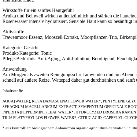
Wirkstoffe für ein sanftes Hautgefühl
Arnika und Beinwell wirken antientzündlich und stärken die hauteige
Rosenwasser intensiv hydratisiert. Sensible Haut kann so besänftigt u
Aktivstoffe
Trawenmoor-Essenz, Mooszell-Extrakt, Moorpflanzen-Trio, Birkenpil
Kategorie: Gesicht
Produkt-Kategorie: Tonic
Pflege-Bedürfnis: Anti-Aging, Anti-Pollution, Beruhigend, Feuchtigke
Anwendung
Am Morgen als zweiten Reinigungsschritt anwenden und am Abend a
schnell auf äußere Reize. Wattepad daher gut durchtränken und sanft ü
Inhaltsstoffe
AQUA (WATER), ROSA DAMASCENA FLOWER WATER*, PENTYLENE GLYCO
SPHAGNUM MAGELLANICUM EXTRACT, SYMPHYTUM OFFICINALE ROOT 
PIPERITA (PEPPERMINT) LEAF WATER*, HYDROLYZED DROSERA RAMEN
TILIA PLATYPHYLLOS FLOWER WATER*, CITRIC ACID, CAPRYLYL GLYC
* aus kontrolliert biologischem Anbau/from organic agriculture/derivation : cult