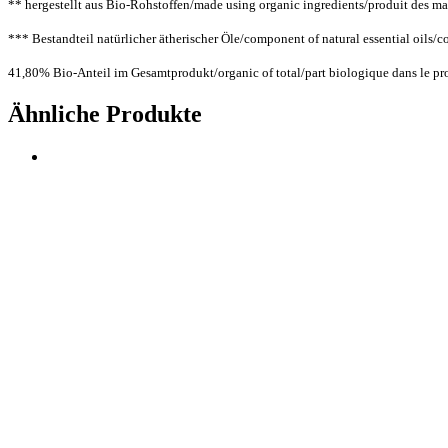
** hergestellt aus Bio-Rohstoffen/made using organic ingredients/produit des mat
*** Bestandteil natürlicher ätherischer Öle/component of natural essential oils/co
41,80% Bio-Anteil im Gesamtprodukt/organic of total/part biologique dans le prod
Ähnliche Produkte