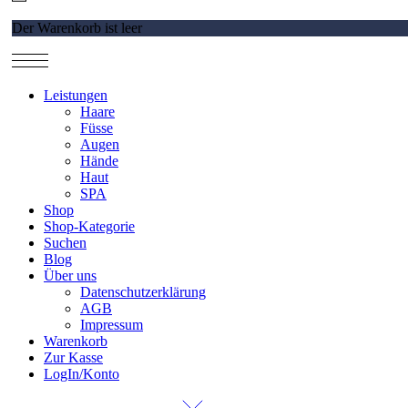
Der Warenkorb ist leer
Leistungen
Haare
Füsse
Augen
Hände
Haut
SPA
Shop
Shop-Kategorie
Suchen
Blog
Über uns
Datenschutzerklärung
AGB
Impressum
Warenkorb
Zur Kasse
LogIn/Konto