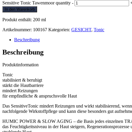
Sensitive Tonic Tawenmoor quantity
-
In den Warenkorb
Produkt enthält: 200
ml
Artikelnummer:
100167
Kategorien:
GESICHT
,
Tonic
Beschreibung
Beschreibung
Produktinformation
Tonic
stabilisiert & beruhigt
stärkt die Hautbarriere
mindert Reizungen
für empfindliche & anspruchsvolle Haut
Das SensitiveTonic mindert Reizungen und wirkt stabilisierend, wenn 
nachfolgende Wirkstoffpflege und kann diese besonders gut aufnehmen
HUMIC POWER & SLOW AGING – die Basis jedes einzelnen TRAWENMOO
das Feuchtigkeitsniveau in der Haut steigern, Regenerationsprozesse 
strahlende Haut.