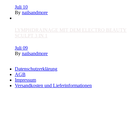
Juli
10
By
nailsandmore
LYMPHDRAINAGE MIT DEM ELECTRO BEAUTY
SCULPT 3 IN 1
Juli
09
By
nailsandmore
Datenschutzerklärung
AGB
Impressum
Versandkosten und Lieferinformationen
Widerrufsbelehrung
Zahlungsmöglichkeiten
Privatsphäre-Einstellungen ändern
Historie der Privatsphäre-Einstellungen
Einwilligungen widerrufen
Vertrag widerrufen
Consent Management Platform von Real Cookie Banner