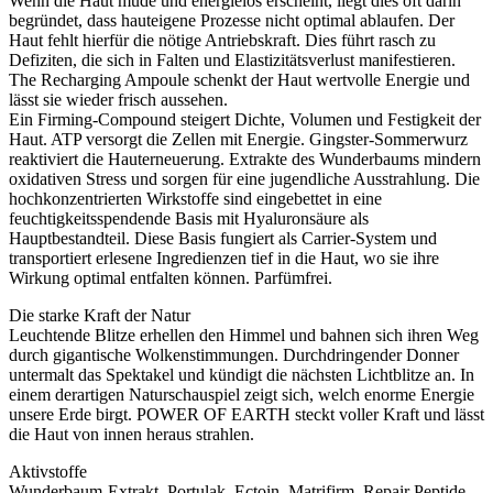
Wenn die Haut müde und energielos erscheint, liegt dies oft darin
begründet, dass hauteigene Prozesse nicht optimal ablaufen. Der
Haut fehlt hierfür die nötige Antriebskraft. Dies führt rasch zu
Defiziten, die sich in Falten und Elastizitätsverlust manifestieren.
The Recharging Ampoule schenkt der Haut wertvolle Energie und
lässt sie wieder frisch aussehen.
Ein Firming-Compound steigert Dichte, Volumen und Festigkeit der
Haut. ATP versorgt die Zellen mit Energie. Gingster-Sommerwurz
reaktiviert die Hauterneuerung. Extrakte des Wunderbaums mindern
oxidativen Stress und sorgen für eine jugendliche Ausstrahlung. Die
hochkonzentrierten Wirkstoffe sind eingebettet in eine
feuchtigkeitsspendende Basis mit Hyaluronsäure als
Hauptbestandteil. Diese Basis fungiert als Carrier-System und
transportiert erlesene Ingredienzen tief in die Haut, wo sie ihre
Wirkung optimal entfalten können. Parfümfrei.
Die starke Kraft der Natur
Leuchtende Blitze erhellen den Himmel und bahnen sich ihren Weg
durch gigantische Wolkenstimmungen. Durchdringender Donner
untermalt das Spektakel und kündigt die nächsten Lichtblitze an. In
einem derartigen Naturschauspiel zeigt sich, welch enorme Energie
unsere Erde birgt. POWER OF EARTH steckt voller Kraft und lässt
die Haut von innen heraus strahlen.
Aktivstoffe
Wunderbaum-Extrakt, Portulak, Ectoin, Matrifirm, Repair Peptide,