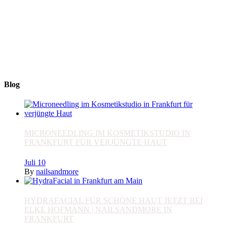
Im Vogelsgesang 7
60488 Frankfurt am Main
+49 (0) 69 767 506 82
nails_and_more@t-online.de
www.nailsandmore-frankfurt.de
Blog
MICRONEEDLING IM KOSMETIKSTUDIO IN
FRANKFURT FÜR VERJÜNGTE HAUT
Juli
10
By
nailsandmore
HYDRAFACIAL FÜR SCHÖNE HAUT JETZT BEI
ELKE HOFMANN | NAILSANDMORE IN
FRANKFURT