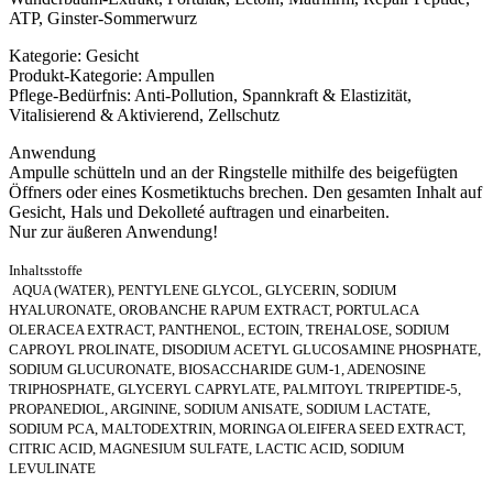
ATP, Ginster-Sommerwurz
Kategorie: Gesicht
Produkt-Kategorie: Ampullen
Pflege-Bedürfnis: Anti-Pollution, Spannkraft & Elastizität,
Vitalisierend & Aktivierend, Zellschutz
Anwendung
Ampulle schütteln und an der Ringstelle mithilfe des beigefügten
Öffners oder eines Kosmetiktuchs brechen. Den gesamten Inhalt auf
Gesicht, Hals und Dekolleté auftragen und einarbeiten.
Nur zur äußeren Anwendung!
Inhaltsstoffe
AQUA (WATER), PENTYLENE GLYCOL, GLYCERIN, SODIUM
HYALURONATE, OROBANCHE RAPUM EXTRACT, PORTULACA
OLERACEA EXTRACT, PANTHENOL, ECTOIN, TREHALOSE, SODIUM
CAPROYL PROLINATE, DISODIUM ACETYL GLUCOSAMINE PHOSPHATE,
SODIUM GLUCURONATE, BIOSACCHARIDE GUM-1, ADENOSINE
TRIPHOSPHATE, GLYCERYL CAPRYLATE, PALMITOYL TRIPEPTIDE-5,
PROPANEDIOL, ARGININE, SODIUM ANISATE, SODIUM LACTATE,
SODIUM PCA, MALTODEXTRIN, MORINGA OLEIFERA SEED EXTRACT,
CITRIC ACID, MAGNESIUM SULFATE, LACTIC ACID, SODIUM
LEVULINATE